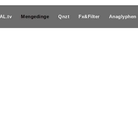
L.tv
Mengedinge
Qnzt
Fx&Filter
Anaglyphen